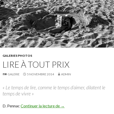
GALERIES PHOTOS
LIRE À TOUT PRIX
GALERIE
5 NOVEMBRE 2014
ADMIN
« Le temps de lire, comme le temps d’aimer, dilatent le
temps de vivre »
Lire à tout prix
D. Pennac
Continuer la lecture de
→