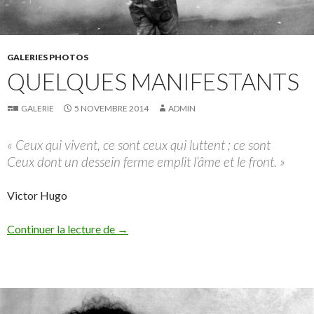
GALERIES PHOTOS
QUELQUES MANIFESTANTS
GALERIE
5 NOVEMBRE 2014
ADMIN
« Ceux qui vivent, ce sont ceux qui luttent ; ce sont
Ceux dont un dessein ferme emplit l’âme et le front. »
Victor Hugo
Quelques manifestants
Continuer la lecture de
→