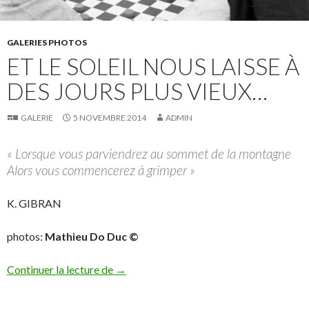
GALERIES PHOTOS
ET LE SOLEIL NOUS LAISSE À
DES JOURS PLUS VIEUX…
GALERIE
5 NOVEMBRE 2014
ADMIN
« Lorsque vous parviendrez au sommet de la montagne
Alors vous commencerez à grimper »
K. GIBRAN
photos:
Mathieu Do Duc ©
Et le soleil nous laisse à des jours plus vi
Continuer la lecture de
→