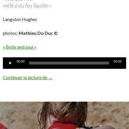
mêlé à du feu liquide »
Langston Hughes
photos:
Mathieu Do Duc ©
« Body and soul »
Lecteur
00:00
00:00
audio
Jazz
Continuer la lecture de
→