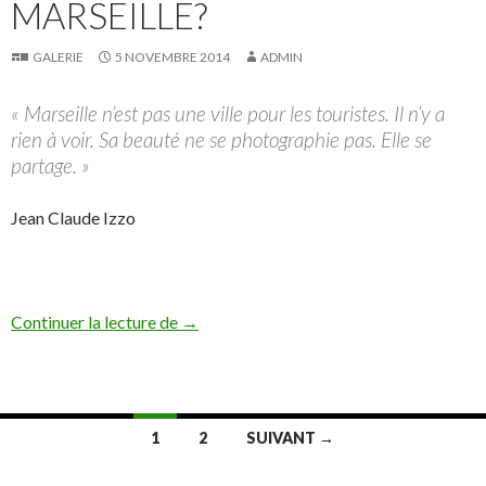
MARSEILLE?
GALERIE
5 NOVEMBRE 2014
ADMIN
« Marseille n’est pas une ville pour les touristes. Il n’y a
rien à voir. Sa beauté ne se photographie pas. Elle se
partage. »
Jean Claude Izzo
Is there life in Marseille?
Continuer la lecture de
→
Navigation
1
2
SUIVANT →
des