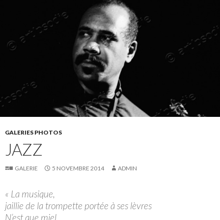
GALERIES PHOTOS
JAZZ
GALERIE
5 NOVEMBRE 2014
ADMIN
« La musique,
jaillie de la trompette portée à ses lèvres
N’est que miel