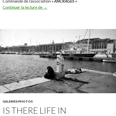
Commande de l’association
« ANCRAGES »
Migration and Empowerment
Continuer la lecture de
→
GALERIES PHOTOS
IS THERE LIFE IN