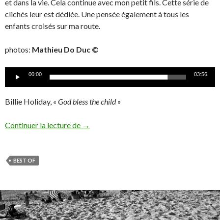
et dans la vie. Cela continue avec mon petit fils. Cette série de
clichés leur est dédiée. Une pensée également à tous les
enfants croisés sur ma route.
photos:
Mathieu Do Duc ©
Lecteur
00:00
03:56
audio
Billie Holiday,
« God bless the child »
Enfant’images : « Le temps des Cocos Giv
Continuer la lecture de
→
BEST OF