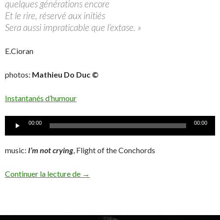
quelques générations encore
Et le rire, réservé aux initiés
Sera aussi impraticable que l’extase. »
E.Cioran
photos:
Mathieu Do Duc ©
Instantanés d’humour
Lecteur
00:00
00:00
audio
music:
I’m not crying
, Flight of the Conchords
Humour
Continuer la lecture de
→