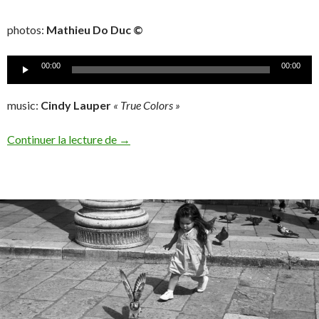
photos:
Mathieu Do Duc ©
Lecteur
00:00
00:00
audio
music:
Cindy Lauper
« True Colors »
Je suis Homme de peu de « kouleurs »
Continuer la lecture de
→