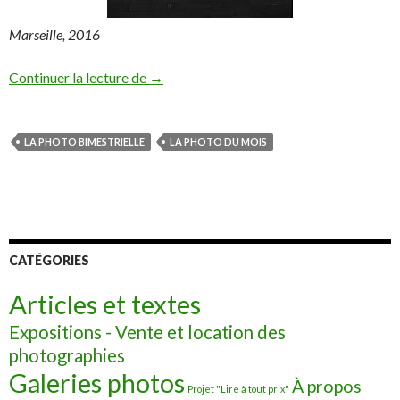
Marseille, 2016
la photo d’émoi de Novembre/Décembre
Continuer la lecture de
→
LA PHOTO BIMESTRIELLE
LA PHOTO DU MOIS
CATÉGORIES
Articles et textes
Expositions - Vente et location des
photographies
Galeries photos
À propos
Projet "Lire à tout prix"