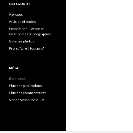
CATÉGORIES
À propos
Articles et textes
Expositions – Vente et
location des photographies
Galeries photos
Projet "Lire à tout prix"
MÉTA
Connexion
Flux des publications
Flux des commentaires
Site de WordPress-FR