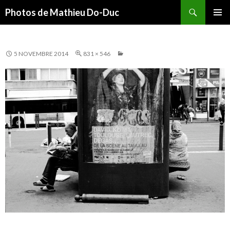
Recherche
Photos de Mathieu Do-Duc
ALLER
MENU
AU
PRINCI
CONTENU
5 NOVEMBRE 2014
831 × 546