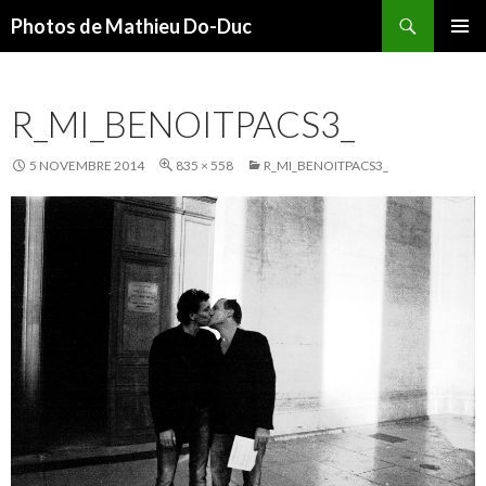
Recherche
Photos de Mathieu Do-Duc
ALLER
MENU
AU
PRINCI
CONTENU
R_MI_BENOITPACS3_
5 NOVEMBRE 2014
835 × 558
R_MI_BENOITPACS3_