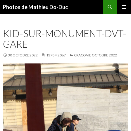
Recherche
Photos de Mathieu Do-Duc
ALLER
MENU
AU
PRINCI
CONTENU
KID-SUR-MONUMENT-DVT-
GARE
30 OCTOBRE 2022
1378 × 2067
CRACOVIE OCTOBRE 2022