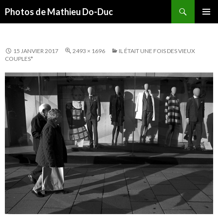
Recherche
Photos de Mathieu Do-Duc
ALLER
MENU
AU
PRINCI
CONTENU
15 JANVIER 2017
2493 × 1696
IL ÉTAIT UNE FOIS DES VIEUX
COUPLES*